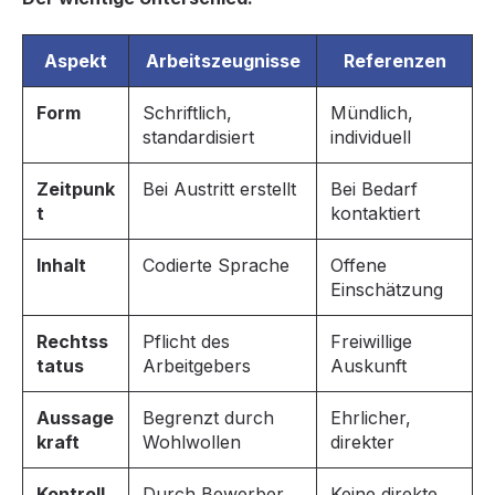
Aspekt
Arbeitszeugnisse
Referenzen
Form
Schriftlich,
Mündlich,
standardisiert
individuell
Zeitpunk
Bei Austritt erstellt
Bei Bedarf
t
kontaktiert
Inhalt
Codierte Sprache
Offene
Einschätzung
Rechtss
Pflicht des
Freiwillige
tatus
Arbeitgebers
Auskunft
Aussage
Begrenzt durch
Ehrlicher,
kraft
Wohlwollen
direkter
Kontroll
Durch Bewerber
Keine direkte